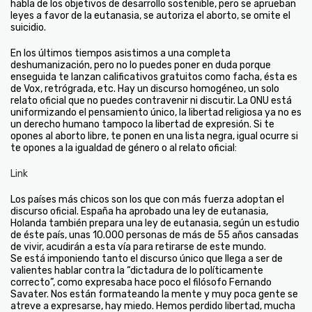
habla de los objetivos de desarrollo sostenible, pero se aprueban
leyes a favor de la eutanasia, se autoriza el aborto, se omite el
suicidio.
En los últimos tiempos asistimos a una completa
deshumanización, pero no lo puedes poner en duda porque
enseguida te lanzan calificativos gratuitos como facha, ésta es
de Vox, retrógrada, etc. Hay un discurso homogéneo, un solo
relato oficial que no puedes contravenir ni discutir. La ONU está
uniformizando el pensamiento único, la libertad religiosa ya no es
un derecho humano tampoco la libertad de expresión. Si te
opones al aborto libre, te ponen en una lista negra, igual ocurre si
te opones a la igualdad de género o al relato oficial:
Link
Los países más chicos son los que con más fuerza adoptan el
discurso oficial. España ha aprobado una ley de eutanasia,
Holanda también prepara una ley de eutanasia, según un estudio
de éste país, unas 10.000 personas de más de 55 años cansadas
de vivir, acudirán a esta vía para retirarse de este mundo.
Se está imponiendo tanto el discurso único que llega a ser de
valientes hablar contra la “dictadura de lo políticamente
correcto”, como expresaba hace poco el filósofo Fernando
Savater. Nos están formateando la mente y muy poca gente se
atreve a expresarse, hay miedo. Hemos perdido libertad, mucha